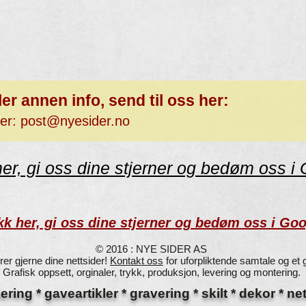
ller annen info, send til oss her:
ker:
post@nyesider.no
her, gi oss dine stjerner og bedøm oss i
kk her, gi oss dine stjerner og bedøm oss i Go
© 2016 : NYE SIDER AS
rer gjerne dine nettsider!
Kontakt oss
for uforpliktende samtale og et g
Grafisk oppsett, orginaler, trykk, produksjon, levering og montering.
lering * gaveartikler * gravering * skilt * dekor * n