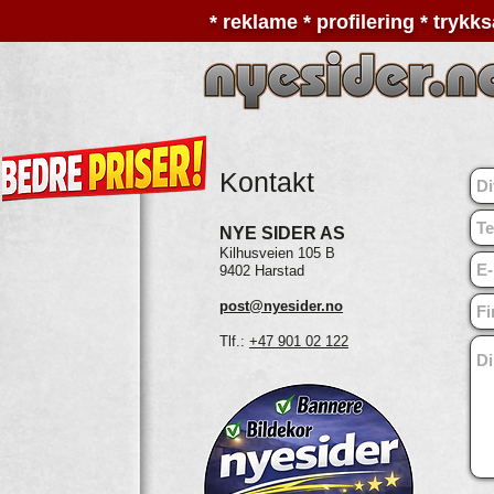
* reklame * profilering * trykks
Kontakt
NYE SIDER AS
Kilhusveien 105 B
9402 Harstad
post@nyesider.no
Tlf.:
+47 901 02 122