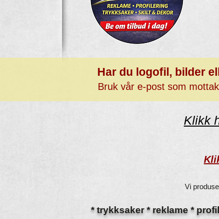
Har du logofil, bilder e
Bruk vår e-post som motta
Klikk 
Kli
Vi produse
* trykksaker * reklame * profi