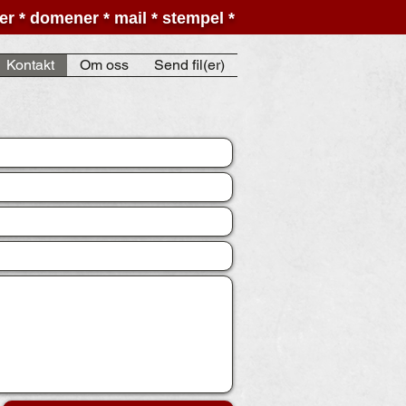
ider * domener * mail * stempel *
Kontakt
Om oss
Send fil(er)