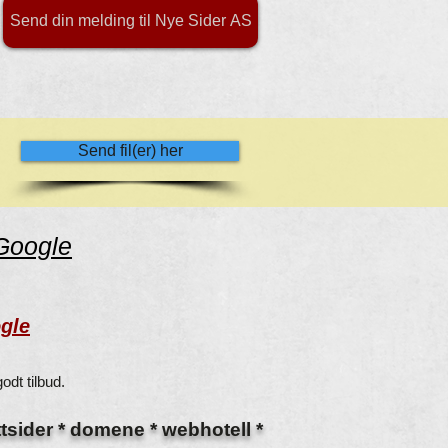
Send din melding til Nye Sider AS
Send fil(er) her
 Google
ogle
odt tilbud.
ettsider * domene * webhotell *