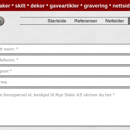
aker * skilt * dekor * gaveartikler * gravering * netts
:
Startside
Referanser
Nettsider