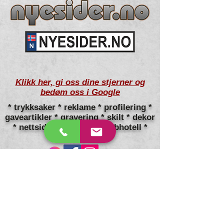
Klikk her, gi oss dine stjerner og
bedøm oss i Google
* trykksaker * reklame * profilering *
gaveartikler * gravering * skilt * dekor
* nettsider * domene * webhotell *