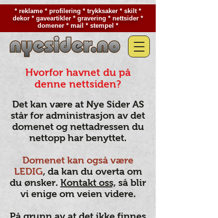
* reklame * profilering * trykksaker * skilt *
dekor * gaveartikler * gravering * nettsider *
domener * mail * stempel *
Hvorfor havnet du på
denne nettsiden?
Det kan være at Nye Sider AS
står for administrasjon av det
domenet og nettadressen du
nettopp har benyttet.
Domenet kan også være
LEDIG
, da kan du overta om
du ønsker.
Kontakt oss,
så blir
vi enige om veien videre.
På grunn av at det ikke finnes